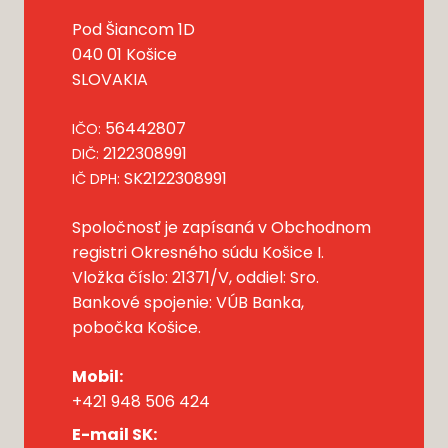
Pod Šiancom 1D
040 01 Košice
SLOVAKIA
56442807
IČO:
2122308991
DIČ:
SK2122308991
IČ DPH:
Spoločnosť je zapísaná v Obchodnom
registri Okresného súdu Košice I.
Vložka číslo: 21371/V, oddiel: Sro.
Bankové spojenie: VÚB Banka,
pobočka Košice.
Mobil:
+421 948 506 424
E-mail SK: