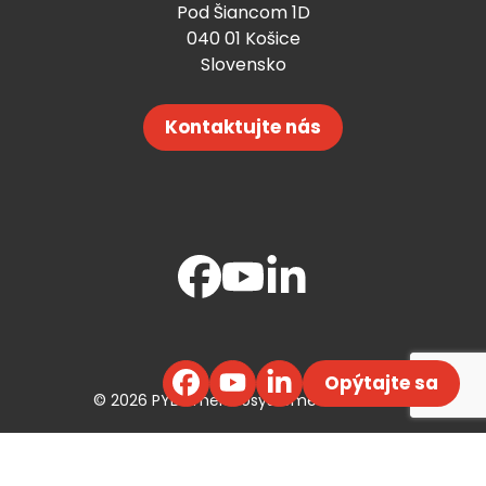
Pod Šiancom 1D
040 01 Košice
Slovensko
Kontaktujte nás
Opýtajte sa
© 2026 PYD-Thermosysteme ECE s. r. o.
Webdesign ©
Efektívny Marketing
,
Code by