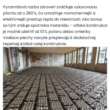
Pyramídová razba zároveň zväčšuje vykurovaciu
plochu až o 280 %, čo umožňuje rovnomernejší a
efektívnejší prestup tepla do miestnosti. Ako bonus
sa tým znižuje spotreba materiálu – vďaka konštrukcii
je možné ušetriť až 10 % poteru alebo omietky.
Vodiace plechy navyše prispievajú k dodatočnej
tepelnej izolácii celej konštrukcie.