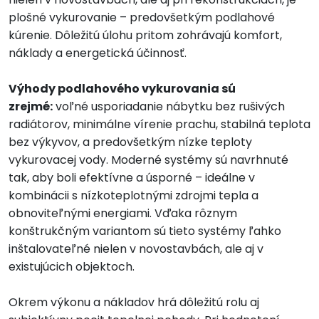
plošné vykurovanie – predovšetkým podlahové
kúrenie. Dôležitú úlohu pritom zohrávajú komfort,
náklady a energetická účinnosť.
Výhody podlahového vykurovania sú
zrejmé:
voľné usporiadanie nábytku bez rušivých
radiátorov, minimálne vírenie prachu, stabilná teplota
bez výkyvov, a predovšetkým nízke teploty
vykurovacej vody. Moderné systémy sú navrhnuté
tak, aby boli efektívne a úsporné – ideálne v
kombinácii s nízkoteplotnými zdrojmi tepla a
obnoviteľnými energiami. Vďaka rôznym
konštrukčným variantom sú tieto systémy ľahko
inštalovateľné nielen v novostavbách, ale aj v
existujúcich objektoch.
Okrem výkonu a nákladov hrá dôležitú rolu aj