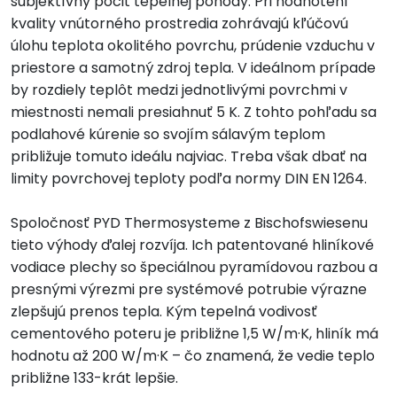
subjektívny pocit tepelnej pohody. Pri hodnotení
kvality vnútorného prostredia zohrávajú kľúčovú
úlohu teplota okolitého povrchu, prúdenie vzduchu v
priestore a samotný zdroj tepla. V ideálnom prípade
by rozdiely teplôt medzi jednotlivými povrchmi v
miestnosti nemali presiahnuť 5 K. Z tohto pohľadu sa
podlahové kúrenie so svojím sálavým teplom
približuje tomuto ideálu najviac. Treba však dbať na
limity povrchovej teploty podľa normy DIN EN 1264.
Spoločnosť PYD Thermosysteme z Bischofswiesenu
tieto výhody ďalej rozvíja. Ich patentované hliníkové
vodiace plechy so špeciálnou pyramídovou razbou a
presnými výrezmi pre systémové potrubie výrazne
zlepšujú prenos tepla. Kým tepelná vodivosť
cementového poteru je približne 1,5 W/m·K, hliník má
hodnotu až 200 W/m·K – čo znamená, že vedie teplo
približne 133-krát lepšie.