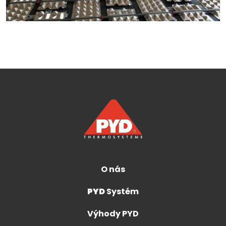
O nás
PYD
Systém
Výhody PYD