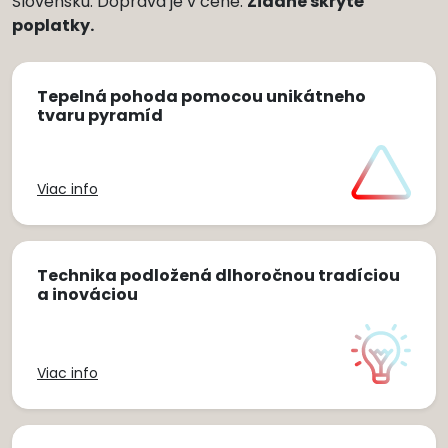
Slovensku. Doprava je v cene.
Žiadne skryté
poplatky.
Tepelná pohoda pomocou unikátneho
tvaru pyramíd
Viac info
Technika podložená dlhoročnou tradíciou
a inováciou
Viac info