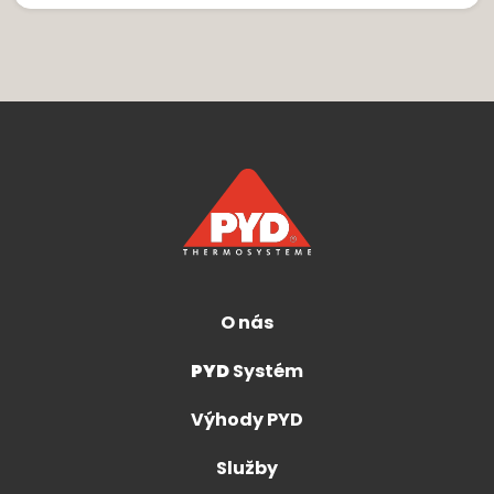
O nás
PYD
Systém
Výhody PYD
Služby