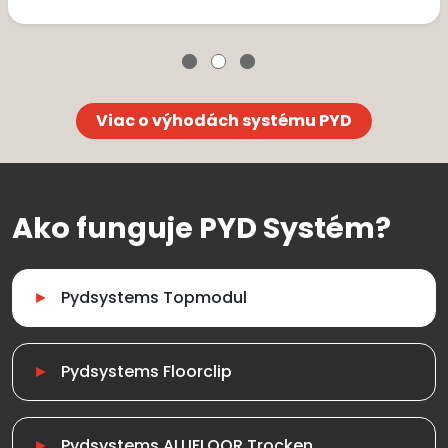
Viac o výhodách systému PYD
Ako funguje PYD Systém?
Pydsystems Topmodul
Pydsystems Floorclip
Pydsystems ALUFLOOR Trocken