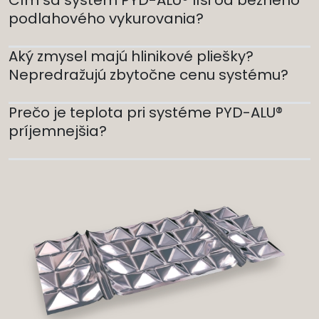
Čím sa systém PYD-ALU® líši od bežného
podlahového vykurovania?
Aký zmysel majú hlinikové pliešky?
Nepredražujú zbytočne cenu systému?
Prečo je teplota pri systéme PYD-ALU®
príjemnejšia?