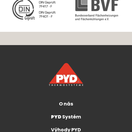
O nás
PYD
Systém
Výhody PYD