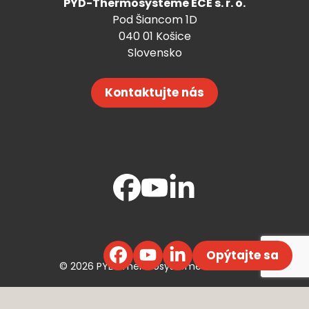
PYD-Thermosysteme ECE s. r. o.
Pod Šiancom 1D
040 01 Košice
Slovensko
Kontaktujte nás
Opýtajte sa
© 2026 PYD-Thermosysteme ECE s. r. o.
Webdesign ©
Efektívny Marketing
,
Code by