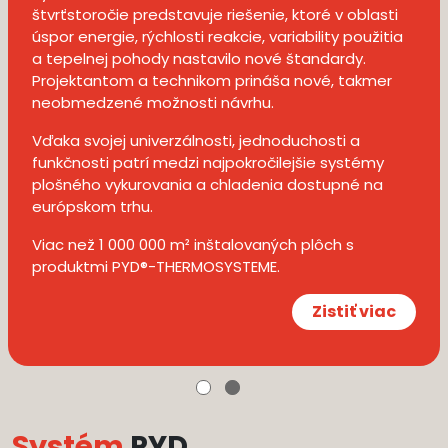
štvrťstoročie predstavuje riešenie, ktoré v oblasti
úspor energie, rýchlosti reakcie, variability použitia
a tepelnej pohody nastavilo nové štandardy.
Projektantom a technikom prináša nové, takmer
neobmedzené možnosti návrhu.
Vďaka svojej univerzálnosti, jednoduchosti a
funkčnosti patrí medzi najpokročilejšie systémy
plošného vykurovania a chladenia dostupné na
európskom trhu.
Viac než 1 000 000 m² inštalovaných plôch s
produktmi PYD®-THERMOSYSTEME.
Zistiť viac
Systém
PYD