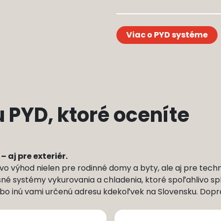
Viac o PYD systéme
PYD, ktoré oceníte
 aj pre exteriér.
výhod nielen pre rodinné domy a byty, ale aj pre techni
šné systémy vykurovania a chladenia, ktoré spoľahlivo spln
bo inú vami určenú adresu kdekoľvek na Slovensku. Dopra