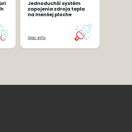
pri
Jednoduchší systém
ch
zapojenia zdroja tepla
na menšej ploche
Viac info