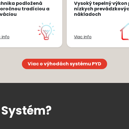
chnika podložená
Vysoký tepelný výkon 
oročnou tradíciou a
nízkych prevádzkový
ováciou
nákladoch
 info
Viac info
Viac o výhodách systému PYD
D Systém?