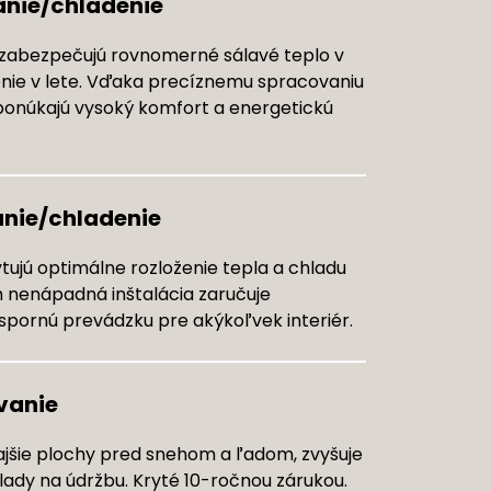
nie/chladenie
zabezpečujú rovnomerné sálavé teplo v
nie v lete. Vďaka precíznemu spracovaniu
 ponúkajú vysoký komfort a energetickú
nie/chladenie
ujú optimálne rozloženie tepla a chladu
h nenápadná inštalácia zaručuje
pornú prevádzku pre akýkoľvek interiér.
vanie
ajšie plochy pred snehom a ľadom, zvyšuje
lady na údržbu. Kryté 10-ročnou zárukou.