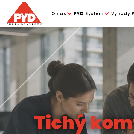
O nás
PYD
Systém
Výhody 
Tichý komf
Tichý komf