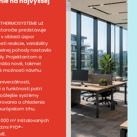
ie na najvyššej
-THERMOSYSTEME už
ťstoročie predstavuje
 v oblasti úspor
sti reakcie, variability
pelnej pohody nastavilo
y. Projektantom a
náša nové, takmer
možnosti návrhu.
niverzálnosti,
 a funkčnosti patrí
očilejšie systémy
rovania a chladenia
európskom trhu.
0 000 m² inštalovaných
ktmi PYD®-
ME.