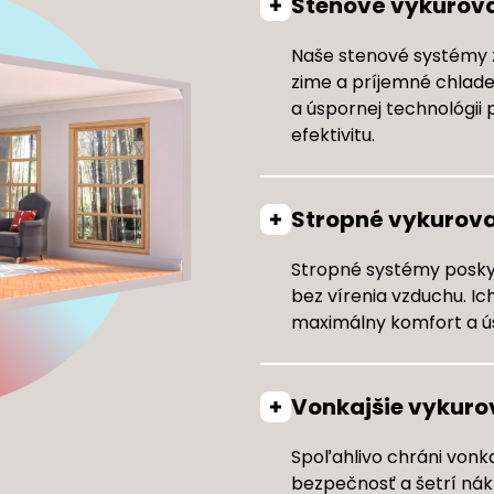
Stenové vykurova
Naše stenové systémy 
zime a príjemné chlade
a úspornej technológii
efektivitu.
Stropné vykurova
Stropné systémy poskyt
bez vírenia vzduchu. Ic
maximálny komfort a ús
Vonkajšie vykuro
Spoľahlivo chráni vonk
bezpečnosť a šetrí nák