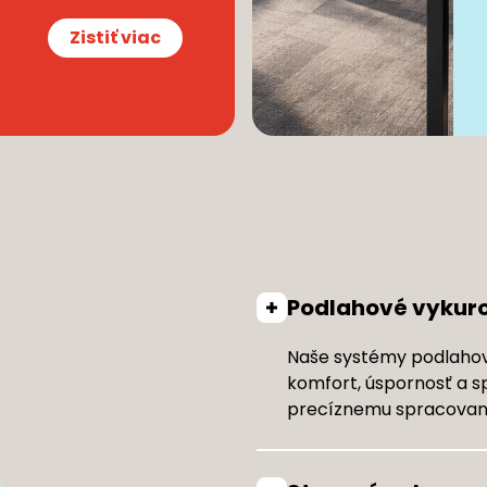
Zistiť viac
Podlahové vykur
Naše systémy podlahov
komfort, úspornosť a sp
precíznemu spracovani