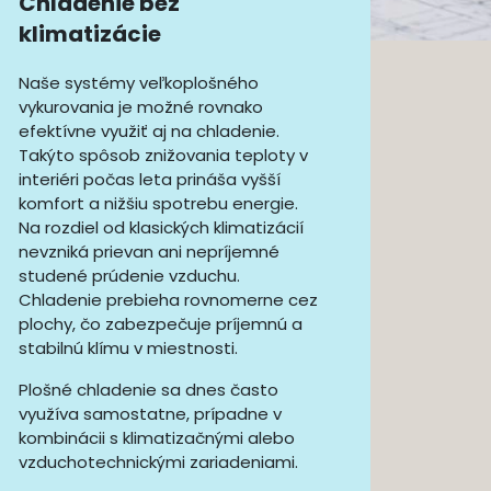
Chladenie bez
klimatizácie
Naše systémy veľkoplošného
vykurovania je možné rovnako
efektívne využiť aj na chladenie.
Takýto spôsob znižovania teploty v
interiéri počas leta prináša vyšší
komfort a nižšiu spotrebu energie.
Na rozdiel od klasických klimatizácií
nevzniká prievan ani nepríjemné
studené prúdenie vzduchu.
Chladenie prebieha rovnomerne cez
plochy, čo zabezpečuje príjemnú a
stabilnú klímu v miestnosti.
Plošné chladenie sa dnes často
využíva samostatne, prípadne v
kombinácii s klimatizačnými alebo
vzduchotechnickými zariadeniami.