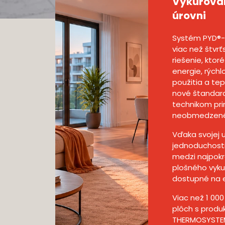
Vykurovan
úrovni
Systém PYD®
viac než štvr
riešenie, ktoré
energie, rýchlo
použitia a te
nové štandard
technikom pri
neobmedzené 
Vďaka svojej u
jednoduchosti
medzi najpokr
plošného vyku
dostupné na 
Viac než 1 00
plôch s produ
THERMOSYSTE