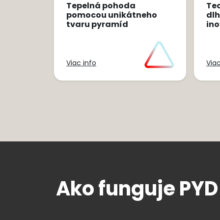
Tepelná pohoda
Te
pomocou unikátneho
dlh
tvaru pyramíd
in
Viac info
Viac
Ako funguje PY