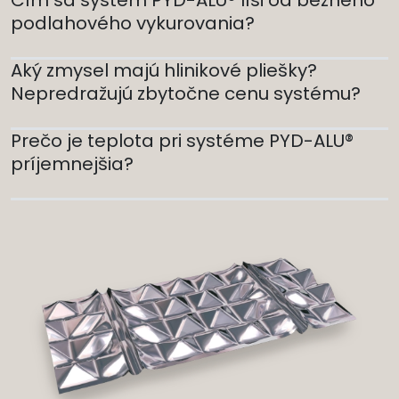
Čím sa systém PYD-ALU® líši od bežného
podlahového vykurovania?
Aký zmysel majú hlinikové pliešky?
Nepredražujú zbytočne cenu systému?
Prečo je teplota pri systéme PYD-ALU®
príjemnejšia?