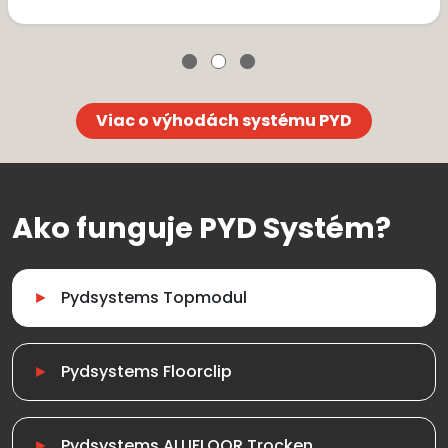
Viac o výhodách systému PYD
Ako funguje PYD Systém?
Pydsystems Topmodul
Pydsystems Floorclip
Pydsystems ALUFLOOR Trocken