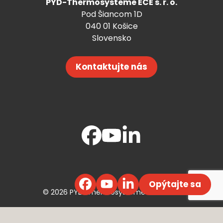
PYD-Thermosysteme ECE s. r. o.
Pod Šiancom 1D
040 01 Košice
Slovensko
Kontaktujte nás
Opýtajte sa
© 2026 PYD-Thermosysteme ECE s. r. o.
Webdesign ©
Efektívny Marketing
,
Code by