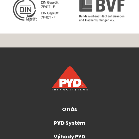
O nás
PYD
Systém
Výhody PYD