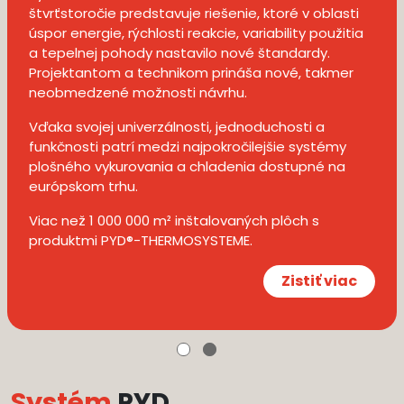
štvrťstoročie predstavuje riešenie, ktoré v oblasti
úspor energie, rýchlosti reakcie, variability použitia
a tepelnej pohody nastavilo nové štandardy.
Projektantom a technikom prináša nové, takmer
neobmedzené možnosti návrhu.
Vďaka svojej univerzálnosti, jednoduchosti a
funkčnosti patrí medzi najpokročilejšie systémy
plošného vykurovania a chladenia dostupné na
európskom trhu.
Viac než 1 000 000 m² inštalovaných plôch s
produktmi PYD®-THERMOSYSTEME.
Zistiť viac
Systém
PYD