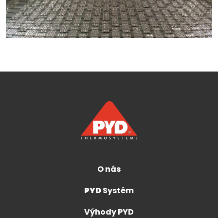
O nás
PYD
Systém
Výhody PYD