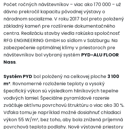
Počet ročných návštevníkov – viac ako 170 000 – už
dávno prekročil kapacitu pôvodnej výstavy o
národnom socializme. V roku 2017 bol preto položený
základný kameň pre rozšírenie dokumentačného
centra. Realizáciu stavby viedla rakúska spoločnosť
RFG ENGINEERING GmbH so sídlom v Salzburgu. Na
zabezpečenie optimálnej klímy v priestoroch pre
návštevníkov bol vybraný systém
PYD-ALU FLOOR
Nass
.
Systém PYD
bol položený na celkovej ploche
3 100
m²
. Rovnomerné rozloženie teploty a vysoký
špecifický výkon sú výsledkom hliníkových tepelne
vodivých lamiel. Špeciálne pyramídové razenie
zväčšuje aktívnu povrchovú štruktúru o viac ako 30 %.
Vďaka tomu je napríklad možné dosiahnuť chladiaci
výkon 55 W/m², bez toho, aby bola znížená príjemná
povrchová teplota podlahy. Nové výstavné priestory