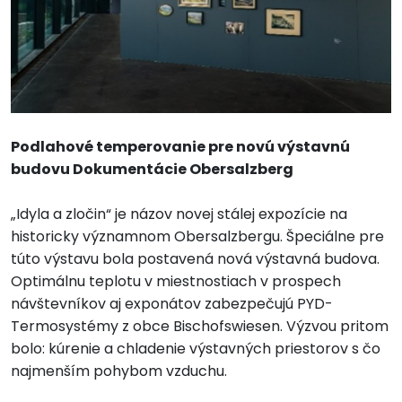
Podlahové temperovanie pre novú výstavnú
budovu Dokumentácie Obersalzberg
„Idyla a zločin“ je názov novej stálej expozície na
historicky významnom Obersalzbergu. Špeciálne pre
túto výstavu bola postavená nová výstavná budova.
Optimálnu teplotu v miestnostiach v prospech
návštevníkov aj exponátov zabezpečujú PYD-
Termosystémy z obce Bischofswiesen. Výzvou pritom
bolo: kúrenie a chladenie výstavných priestorov s čo
najmenším pohybom vzduchu.