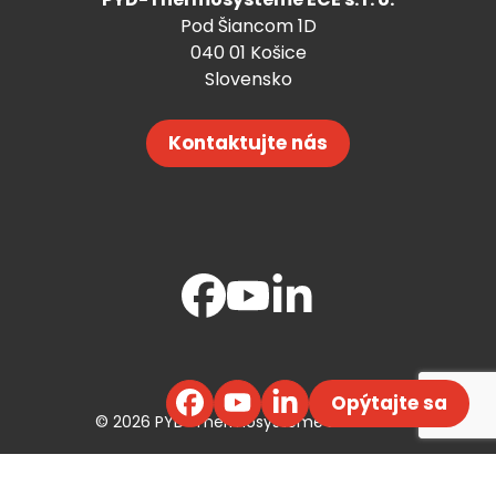
Pod Šiancom 1D
040 01 Košice
Slovensko
Kontaktujte nás
Opýtajte sa
© 2026 PYD-Thermosysteme ECE s. r. o.
Webdesign ©
Efektívny Marketing
,
Code by