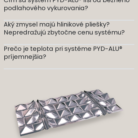
Čím sa systém PYD-ALU® líši od bežného
podlahového vykurovania?
Aký zmysel majú hlinikové pliešky?
Nepredražujú zbytočne cenu systému?
Prečo je teplota pri systéme PYD-ALU®
príjemnejšia?