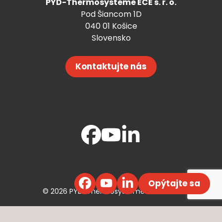
PYD-Thermosysteme ECE s. r. o.
Pod Šiancom 1D
040 01 Košice
Slovensko
Kontaktujte nás
Opýtajte sa
© 2026 PYD-Thermosysteme ECE s. r. o.
Webdesign ©
Efektívny Marketing
,
Code by