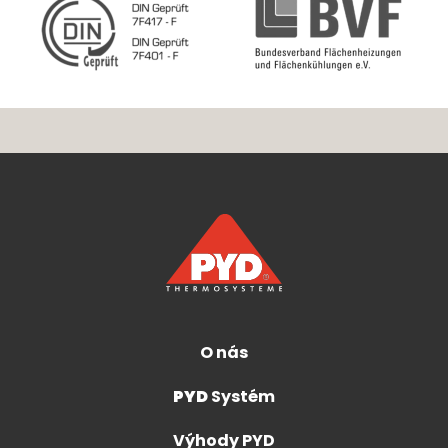
O nás
PYD
Systém
Výhody PYD