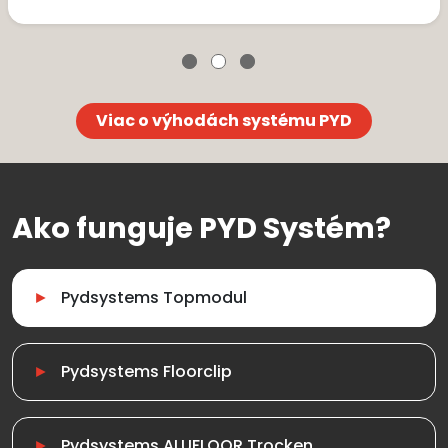
Viac o výhodách systému PYD
Ako funguje PYD Systém?
Pydsystems Topmodul
Pydsystems Floorclip
Pydsystems ALUFLOOR Trocken