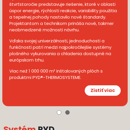
štvrťstoročie predstavuje riešenie, ktoré v oblasti
úspor energie, rýchlosti reakcie, variability použitia
a tepelnej pohody nastavilo nové štandardy.
Projektantom a technikom prináša nové, takmer
neobmedzené možnosti návrhu.
Vďaka svojej univerzálnosti, jednoduchosti a
funkčnosti patrí medzi najpokročilejšie systémy
plošného vykurovania a chladenia dostupné na
európskom trhu.
Viac než 1 000 000 m² inštalovaných plôch s
produktmi PYD®-THERMOSYSTEME.
Zistiť viac
Systém
PYD