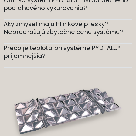
Čím sa systém PYD-ALU® líši od bežného
podlahového vykurovania?
Aký zmysel majú hlinikové pliešky?
Nepredražujú zbytočne cenu systému?
Prečo je teplota pri systéme PYD-ALU®
príjemnejšia?