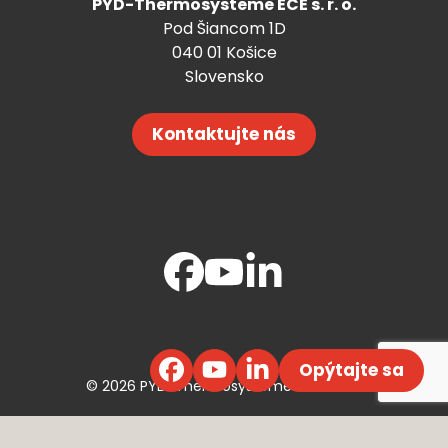
PYD-Thermosysteme ECE s. r. o.
Pod Šiancom 1D
040 01 Košice
Slovensko
Kontaktujte nás
Opýtajte sa
© 2026 PYD-Thermosysteme ECE s. r. o.
Webdesign ©
Efektívny Marketing
,
Code by