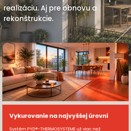
realizáciu. Aj pre obnovu a
rekonštrukcie.
Vykurovanie na najvyššej úrovni
Systém PYD®-THERMOSYSTEME už viac než