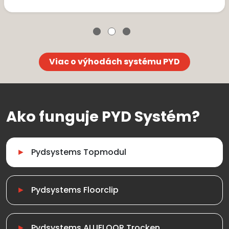
Viac o výhodách systému PYD
Ako funguje PYD Systém?
Pydsystems Topmodul
Pydsystems Floorclip
Pydsystems ALUFLOOR Trocken