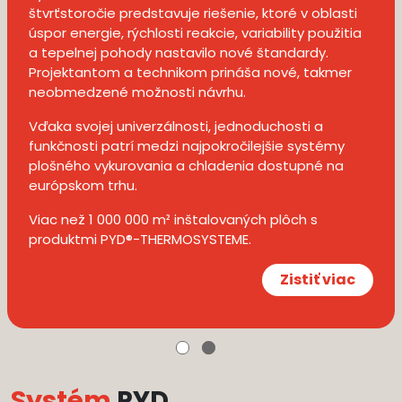
štvrťstoročie predstavuje riešenie, ktoré v oblasti
úspor energie, rýchlosti reakcie, variability použitia
a tepelnej pohody nastavilo nové štandardy.
Projektantom a technikom prináša nové, takmer
neobmedzené možnosti návrhu.
Vďaka svojej univerzálnosti, jednoduchosti a
funkčnosti patrí medzi najpokročilejšie systémy
plošného vykurovania a chladenia dostupné na
európskom trhu.
Viac než 1 000 000 m² inštalovaných plôch s
produktmi PYD®-THERMOSYSTEME.
Zistiť viac
Systém
PYD