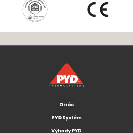
O nás
PYD
Systém
Výhody PYD