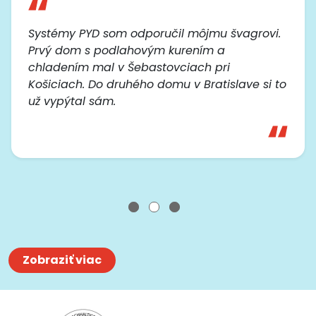
 môjmu švagrovi.
V tej našej hale bolo buď z
rením a
nepríjemne teplo v lete. Tot
iach pri
chladením v jednom nás fak
v Bratislave si to
zapneš a do hodinky cítiš ro
rovnomerné, žiadne fúkanie 
klimatizácii v práci.
Zobraziť viac